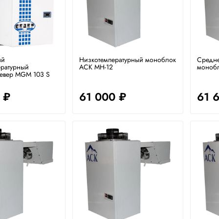
ый
Низкотемпературный моноблок
Средне
ературный
АСК МН-12
моноб
евер MGM 103 S
 ₽
61 000 ₽
61 