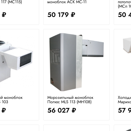
117 (MC115)
моноблок АСК МС-11
потоло
(МСп 10
 ₽
50 179 ₽
50 
й моноблок
Морозильный моноблок
Холод
 103
Полюс MLS 113 (MH108)
Марих
 ₽
56 027 ₽
57 