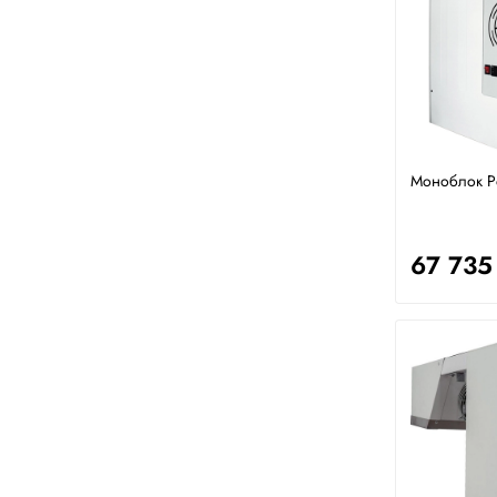
Моноблок P
67 735