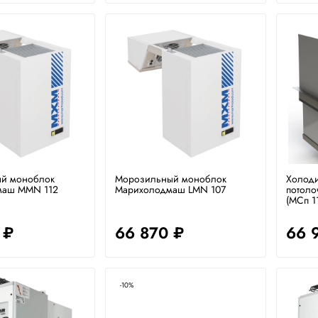
й моноблок
Морозильный моноблок
Холод
маш MMN 112
Марихолодмаш LMN 107
потоло
(МСп 11
 ₽
66 870 ₽
66 
-10%