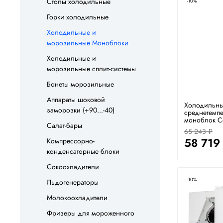
Столы холодильные
-10%
Горки холодильные
Холодильные и
морозильные Моноблоки
Холодильные и
морозильные сплит-системы
Бонеты морозильные
Аппараты шоковой
Холодильн
заморозки (+90...-40)
среднетемп
моноблок С
Салат-бары
65 243 ₽
58 719
Компрессорно-
конденсаторные блоки
Сокоохладители
-10%
Льдогенераторы
Молокоохладители
Фризеры для мороженного