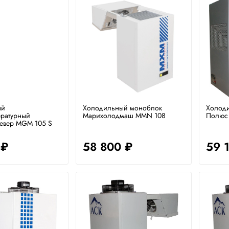
ый
Холодильный моноблок
Холод
ературный
Марихолодмаш MMN 108
Полюс
евер MGM 105 S
 ₽
58 800 ₽
59 