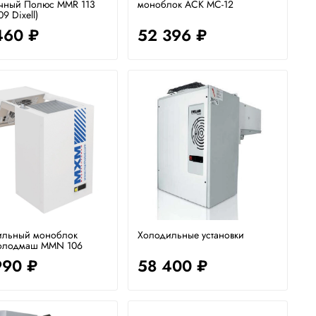
чный Полюс MMR 113
моноблок АСК МС-12
9 Dixell)
460 ₽
52 396 ₽
ильный моноблок
Холодильные установки
олодмаш MMN 106
990 ₽
58 400 ₽