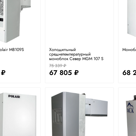
olair MB109S
Холодильный
Монобл
среднетемпературный
моноблок Север MGM 107 S
75 339 ₽
 ₽
67 805 ₽
68 