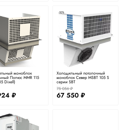
-10%
ильный моноблок
Холодильный потолочный
чный Полюс MMR 115
моноблок Север MSBT 105 S
5 Dixell)
серии SBT
75 056 ₽
924 ₽
67 550 ₽