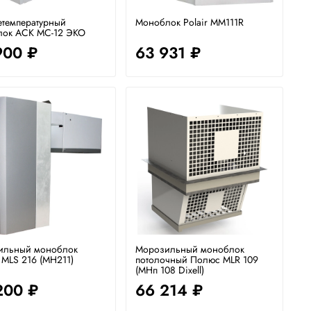
температурный
Моноблок Polair ММ111R
лок АСК МС-12 ЭКО
900 ₽
63 931 ₽
ильный моноблок
Морозильный моноблок
MLS 216 (MН211)
потолочный Полюс MLR 109
(МНп 108 Dixell)
200 ₽
66 214 ₽