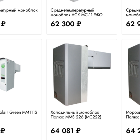
ратурный моноблок
Среднетемпературный
Средне
моноблок АСК МС-11 ЭКО
моноб
 ₽
62 300 ₽
62 
lair Green MM111S
Холодильный моноблок
Мороз
Полюс MMS 226 (MC222)
Полюс 
 ₽
64 081 ₽
64 