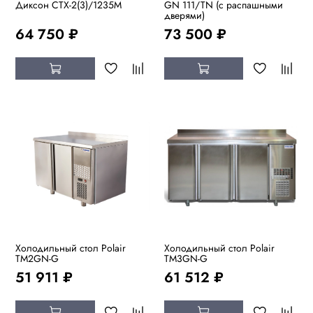
Диксон СТХ-2(3)/1235М
GN 111/TN (с распашными
дверями)
64 750 ₽
73 500 ₽
Холодильный стол Polair
Холодильный стол Polair
TM2GN-G
TM3GN-G
51 911 ₽
61 512 ₽