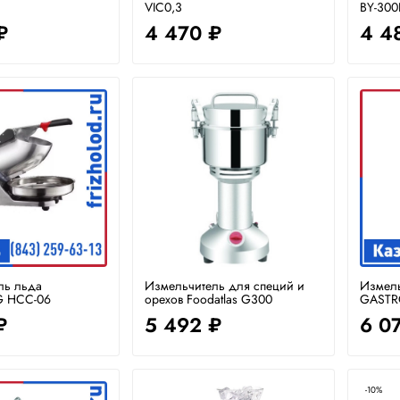
VIC0,3
BY-30
₽
4 470 ₽
4 4
ль льда
Измельчитель для специй и
Измель
 HCC-06
орехов Foodatlas G300
GASTR
₽
5 492 ₽
6 0
-10%