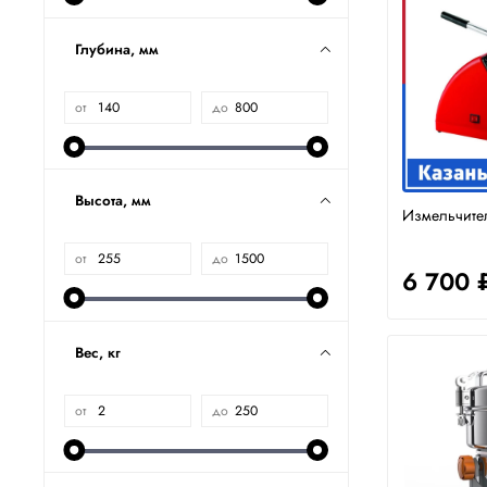
Глубина, мм
от
до
Высота, мм
Измельчител
от
до
6 700 
Вес, кг
от
до