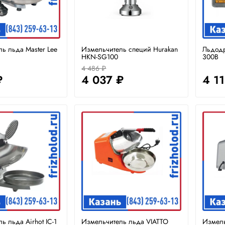
ь льда Master Lee
Измельчитель специй Hurakan
Льдодр
HKN-SG100
300B
4 486 ₽
₽
4 037 ₽
4 1
ь льда Airhot IC-1
Измельчитель льда VIATTO
Измель