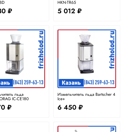
0BD
HKN-TR65
80 ₽
5 012 ₽
читель льда
Измельчитель льда Bartscher 4
ORAG IC-CE180
Ice+
70 ₽
6 450 ₽