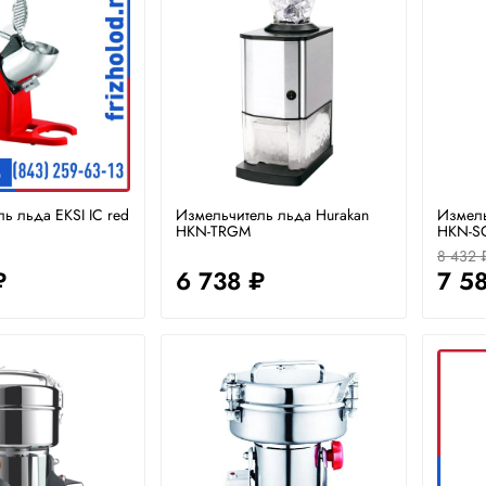
ь льда EKSI IC red
Измельчитель льда Hurakan
Измель
HKN-TRGM
HKN-S
8 432 
₽
6 738 ₽
7 5