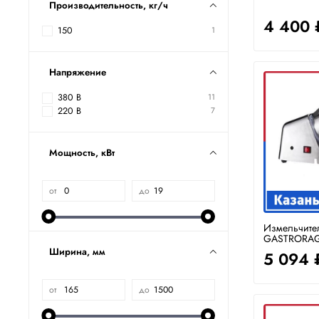
Производительность, кг/ч
4 400 
150
1
Напряжение
380 В
11
220 В
7
Мощность, кВт
от
до
Измельчите
GASTRORAG
Ширина, мм
5 094 
от
до