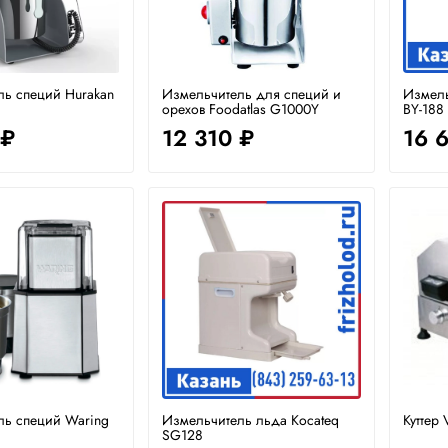
ль специй Hurakan
Измельчитель для специй и
Измель
орехов Foodatlas G1000Y
BY-188
 ₽
12 310 ₽
16 
ль специй Waring
Измельчитель льда Kocateq
Куттер
SG128