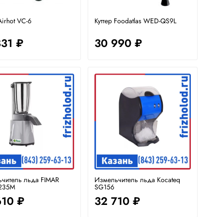
Airhot VC-6
Куттер Foodatlas WED-QS9L
831 ₽
30 990 ₽
читель льда FIMAR
Измельчитель льда Kocateq
235M
SG156
610 ₽
32 710 ₽