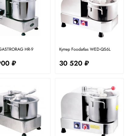
 GASTRORAG HR-9
Куттер Foodatlas WED-QS6L
900 ₽
30 520 ₽