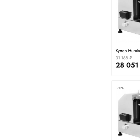
Куттер Hura
31 168 ₽
28 051
-10%