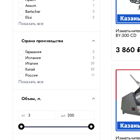
Assum
1
Bartscher
2
Eksi
2
Показать все
Измельчител
BY-300 CD
Страна производства
3 860 
Германия
2
Испания
3
Италия
35
Китай
52
Россия
11
Показать все
Объем, л.
от
до
Измельчител