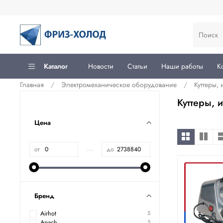
Каталог
Новости
Статьи
Наши работы
К
Главная
Электромеханическое оборудование
Куттеры,
Куттеры, 
Цена
—
от
до
Бренд
Airhot
5
Apach
5