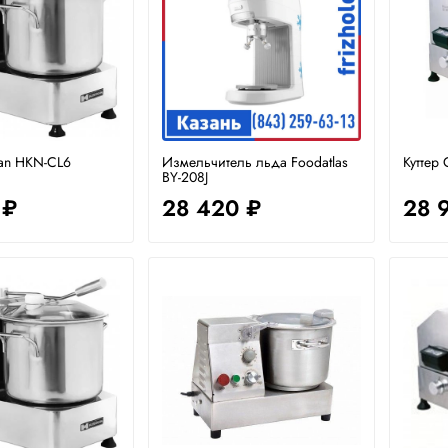
kan HKN-CL6
Измельчитель льда Foodatlas
Куттер
BY-208J
 ₽
28 420 ₽
28 