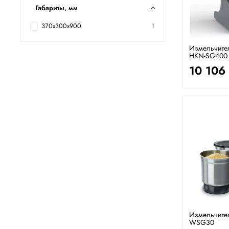
Габариты, мм
370х300х900
1
Измельчите
HKN-SG400
10 106
Измельчите
WSG30