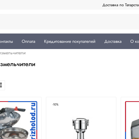
Доставка по Татарст
онтакты
Оплата
Кредитование покупателей
Доставка
О к
 измельчители
измельчители
-10%