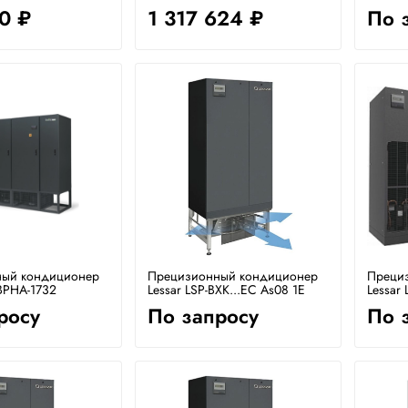
0 ₽
1 317 624 ₽
По 
ый кондиционер
Прецизионный кондиционер
Преци
 BPHA-1732
Lessar LSP-BXK...EC As08 1E
Lessar 
росу
По запросу
По 