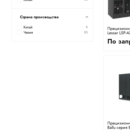
Страна производства
Китай
8
Прецизионн
Lessar LSP-
Чехия
85
По зап
Прецизионн
Ballu серия