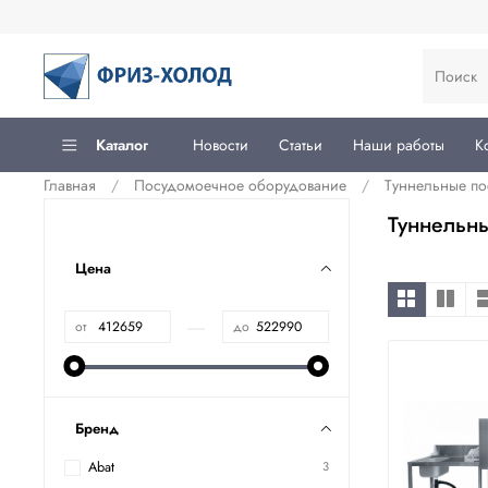
Каталог
Новости
Статьи
Наши работы
К
Главная
Посудомоечное оборудование
Туннельные п
Туннельн
Цена
—
от
до
Бренд
Abat
3