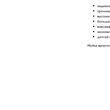
надежна
прочные
высокая
больша
максима
экономн
долгий 
Мойка выполня