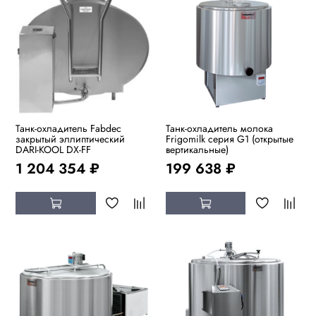
Танк-охладитель Fabdec
Танк-охладитель молока
закрытый эллиптический
Frigomilk серия G1 (открытые
DARI-KOOL DX-FF
вертикальные)
1 204 354 ₽
199 638 ₽