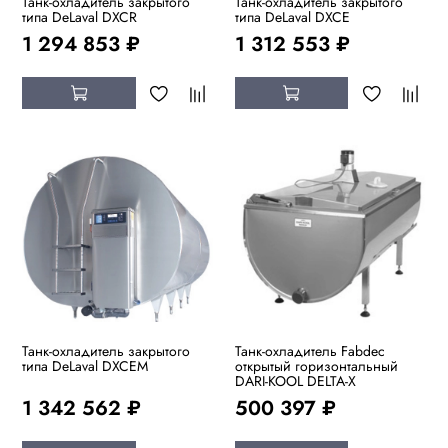
Танк-охладитель закрытого
Танк-охладитель закрытого
типа DeLaval DXCR
типа DeLaval DXCE
1 294 853 ₽
1 312 553 ₽
Танк-охладитель закрытого
Танк-охладитель Fabdec
типа DeLaval DXCEM
открытый горизонтальный
DARI-KOOL DELTA-X
1 342 562 ₽
500 397 ₽