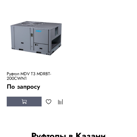
Руфтоп MDV T3 MDRBT-
200CWN1
По запросу
Руфтопы в Казани