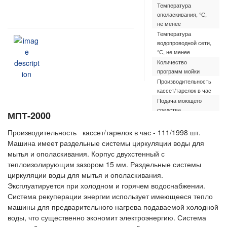
Температура
8
ополаскивания, °С,
не менее
Температура
5
водопроводной сети,
°С, не менее
Количество
1
программ мойки
Производительность
1
кассет/тарелок в час
Подача моющего
а
средства
МПТ-2000
Подача
а
ополаскивающего
Производительность кассет/тарелок в час - 111/1998 шт.
средства
Машина имеет раздельные системы циркуляции воды для
Габаритные
2
мытья и ополаскивания. Корпус двухстенный с
размеры, мм
теплоизолирующим зазором 15 мм. Раздельные системы
Масса, кг
3
циркуляции воды для мытья и ополаскивания.
Эксплуатируется при холодном и горячем водоснабжении.
Система рекуперации энергии использует имеющееся тепло
машины для предварительного нагрева подаваемой холодной
воды, что существенно экономит электроэнергию. Система