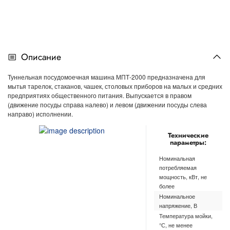
Описание
Туннельная посудомоечная машина МПТ-2000 предназначена для
мытья тарелок, стаканов, чашек, столовых приборов на малых и средних
предприятиях общественного питания. Выпускается в правом
(движение посуды справа налево) и левом (движении посуды слева
направо) исполнении.
Технические
параметры:
Номинальная
46
потребляемая
мощность, кВт, не
более
Номинальное
4
напряжение, В
Температура мойки,
4
°С, не менее