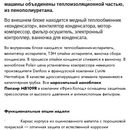
машины объединены теплоизоляционной частью,
из пенополиуретана.
Во внешнем блоке находится медный теплообменник
«конденсатор», вентилятор конденсатора, мотор-
компрессор, фильтр-осушитель, электронный
контроллер, ванночка для конденсата.
Во внутреннем блоке находятся: теплообменник-испаритель,
вентилятор испарителя, ТЭН оттайки испарителя, ваночка сбора
конденсата. В процессе оттайки конденсат сливается в ванночку. В
моноблоке Polair цена установлены компрессора немецкого
производителя Danfoss и французской компании L’unite
Hermetique. В качестве дросселирующего элемента применяются
капиллярная трубка. Все
морозильный
моноблоки
Полаир MB109R
в компании «Фриз-Холод» оснащены защитным
прессостатом от высокого давления и антикислотным фильтром.
Функциональные опции модели
• Каркас корпуса из оцинкованного металла с порошковой
покраской ― отличная защита от естественной коррозии