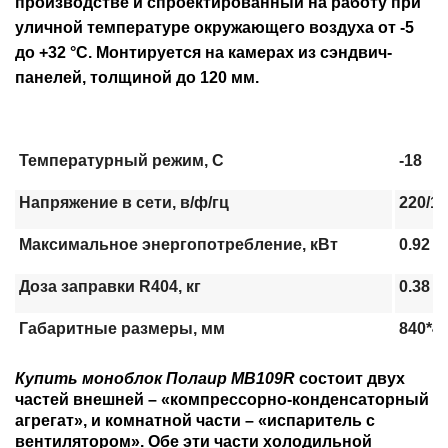
производстве и спроектированный на работу при
уличной температуре окружающего воздуха от -5
до +32 °С. Монтируется на камерах из сэндвич-
панелей, толщиной до 120 мм.
Температурный режим, С
-18
Напряжение в сети, в/ф/гц
220/1/
Maксимальное энергопотребление, кВт
0.92
Доза заправки R404, кг
0.38
Габаритные размеры, мм
840*4
Купить моноблок Полаир MB109R
состоит двух
частей внешней – «компрессорно-конденсаторный
агрегат», и комнатной части – «испаритель с
вентилятором». Обе эти части холодильной