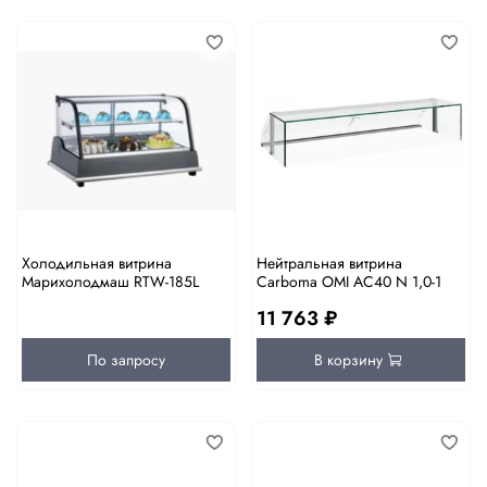
Холодильная витрина
Нейтральная витрина
Марихолодмаш RTW-185L
Carboma OMI AC40 N 1,0-1
11 763 ₽
По запросу
В корзину