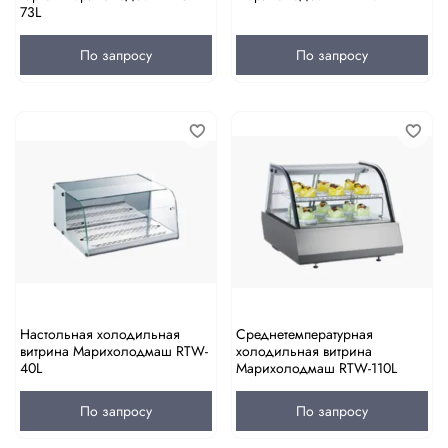
73L
По запросу
По запросу
Настольная холодильная
Среднетемпературная
витрина Марихолодмаш RTW-
холодильная витрина
40L
Марихолодмаш RTW-110L
По запросу
По запросу