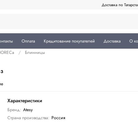
Доставка по Татарст
онтакты
Оплата
Кредитование покупателей
Доставка
О к
 HORECa
Блинницы
аз
ие
Характеристики
Бренд:
Atesy
Страна производства:
Россия