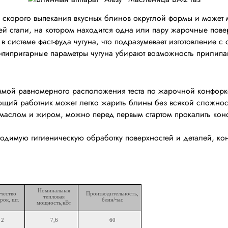
 скорого выпекания вкусных блинов округлой формы и может 
 стали, на котором находится одна или пару жарочные пове
истеме фаст-фуда чугуна, что подразумевает изготовление с 
типригарные параметры чугуна убирают возможность прилипа
ммой равномерного расположения теста по жарочной конфорке
ющий работник может легко жарить блины без всякой сложнос
е маслом и жиром, можно перед первым стартом прокалить кон
одимую гигиеническую обработку поверхностей и деталей, ко
Номинальная
чество
Производительность,
тепловая
рок, шт.
блин/час
мощность,кВт
2
7,6
60