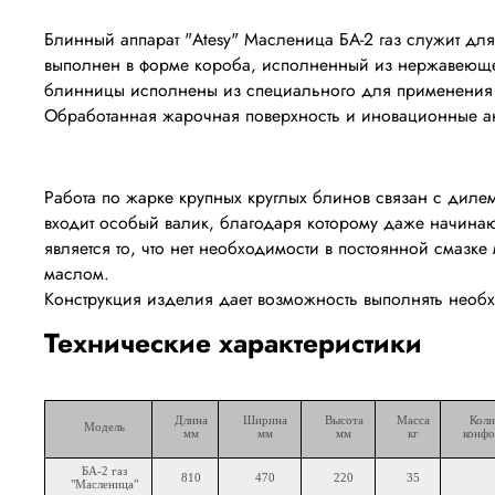
Блинный аппарат
"Atesy" Масленица БА-2 газ
служит для
выполнен в форме короба, исполненный из нержавеющей
блинницы исполнены из специального для применения в с
Обработанная жарочная поверхность и иновационные ан
Работа по жарке крупных круглых блинов связан с диле
входит особый валик, благодаря которому даже начина
является то, что нет необходимости в постоянной смазк
маслом.
Конструкция изделия дает возможность выполнять необх
Технические характеристики
Длина
Ширина
Высота
Масса
Коли
Модель
мм
мм
мм
кг
конфо
БА-2 газ
810
470
220
35
"Масленица"