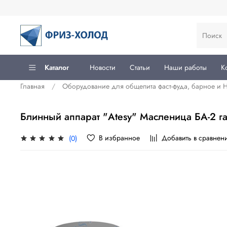
Каталог
Новости
Статьи
Наши работы
К
Главная
Оборудование для общепита фаст-фуда, барное и
Блинный аппарат "Atesy" Масленица БА-2 г
В избранное
Добавить в сравнен
(0)