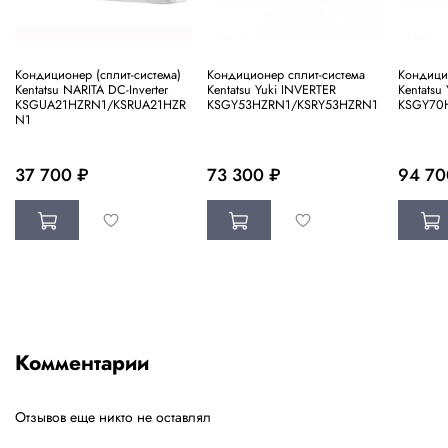
Кондиционер (сплит-система)
Кондиционер сплит-система
Кондици
Kentatsu NARITA DC-Inverter
Kentatsu Yuki INVERTER
Kentatsu
KSGUA21HZRN1/KSRUA21HZR
KSGY53HZRN1/KSRY53HZRN1
KSGY70
N1
37 700 ₽
73 300 ₽
94 70
Комментарии
Отзывов еще никто не оставлял