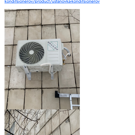
konditsionerov/product/ustanovka-konditsionerov