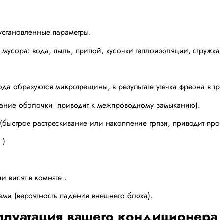
становленные параметры.
сора: вода, пыль, припой, кусочки теплоизоляции, стружка 
 образуются микротрещины, в результате утечка фреона в тр
ние оболочки приводит к межпроводному замыканию).
строе растрескивание или накопление грязи, приводит проте
 )
 висят в комнате .
и (вероятность падения внешнего блока).
луатация вашего кондиционера 