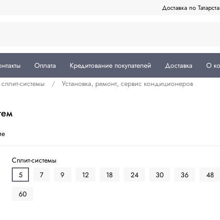
Доставка по Татарст
онтакты
Оплата
Кредитование покупателей
Доставка
О к
сплит-системы
Установка, ремонт, сервис кондиционеров
тем
ие
Сплит-системы
5
7
9
12
18
24
30
36
48
60