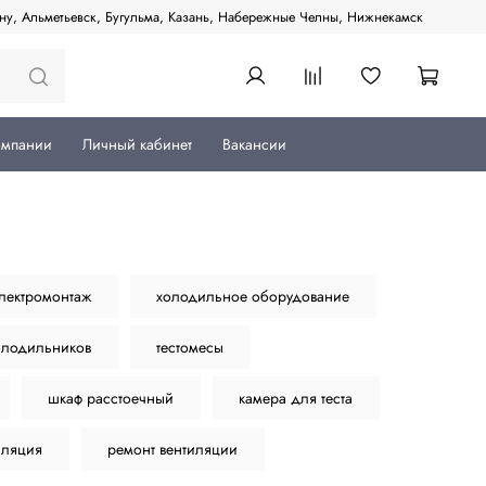
ану, Альметьевск, Бугульма, Казань, Набережные Челны, Нижнекамск
омпании
Личный кабинет
Вакансии
лектромонтаж
холодильное оборудование
олодильников
тестомесы
шкаф расстоечный
камера для теста
иляция
ремонт вентиляции