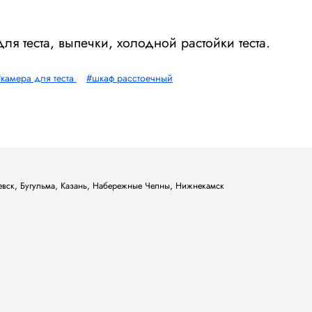
я теста, выпечки, холодной растойки теста.
камера для теста
#шкаф расстоечный
ьевск, Бугульма, Казань, Набережные Челны, Нижнекамск