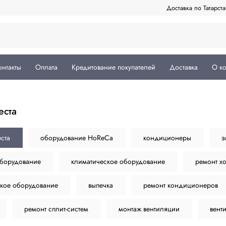
Доставка по Татарст
онтакты
Оплата
Кредитование покупателей
Доставка
О к
теста
еста
оборудование HoReCa
кондиционеры
э
оборудование
климатическое оборудование
ремонт х
кое оборудование
выпечка
ремонт кондиционеров
ремонт сплит-систем
монтаж вентиляции
вент