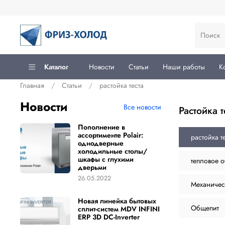
Каталог
Новости
Статьи
Наши работы
К
Главная
Статьи
растойка теста
Новости
Все новости
растойка 
Пополнение в
ассортименте Polair:
растойка т
однодверные
холодильные столы/
шкафы с глухими
тепловое 
дверьми
26.05.2022
Механичес
Новая линейка бытовых
Общепит
сплит-систем MDV INFINI
ERP 3D DC-Inverter