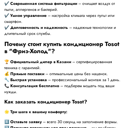
✔
Современная система фильтрации
– очищает воздух от
пыли, аллергенов и бактерий.
✔
Умное управление
– настройка климата через пульт или
смартфон.
✔
Долговечность и надежность
– надежные технологии и
длительный срок службы.
Почему стоит купить кондиционер Tosot
в "Фриз-Холод"?
🏆
Официальный дилер в Казани
– сертифицированная
техника с гарантией.
💰
Прямые поставки
– оптимальные цены без наценок.
🔧
Быстрая установка
– профессиональный монтаж за 1 день.
📞
Консультация бесплатно
– подберем модель под ваши
нужды.
Как заказать кондиционер Tosot?
🌟
Три шага к вашему комфорту:
1️⃣
Оставьте заявку
– всего 30 секунд на заполнение формы.
2️⃣
Получите персональное предложение
– мы подберем