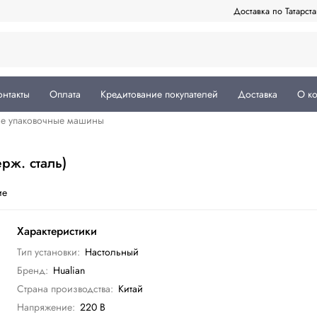
Доставка по Татарст
онтакты
Оплата
Кредитование покупателей
Доставка
О к
ые упаковочные машины
рж. сталь)
ие
Характеристики
Тип установки:
Настольный
Бренд:
Hualian
Страна производства:
Китай
Напряжение:
220 В