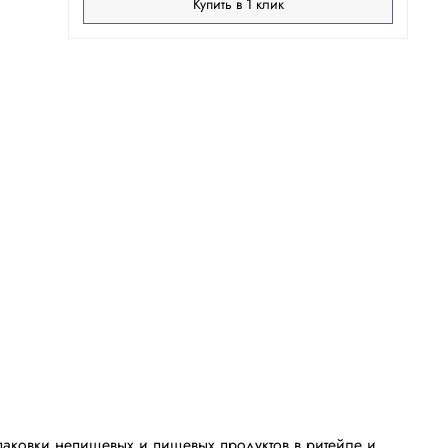
Купить в 1 клик
паковки непищевых и пищевых продуктов в ритейле и