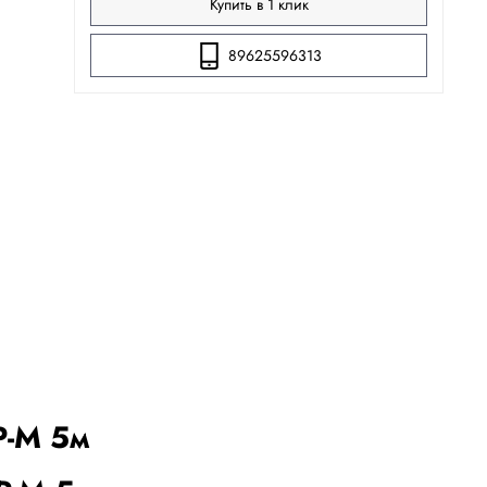
Купить в 1 клик
89625596313
Р-М 5м