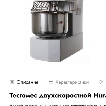
Описание
Характеристики
Тестомес двухскоростной H
Данный тестомес используется для замешивания теста р