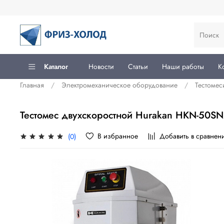
Каталог
Новости
Статьи
Наши работы
К
Главная
Электромеханическое оборудование
Тестоме
Тестомес двухскоростной Hurakan HKN-50S
В избранное
Добавить в сравнен
(0)