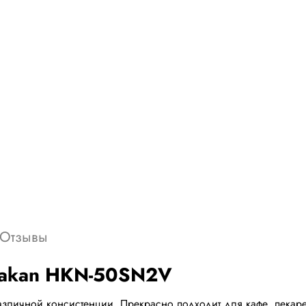
Отзывы
urakan HKN-50SN2V
азличной консистенции. Прекрасно подходит для кафе, пекаре