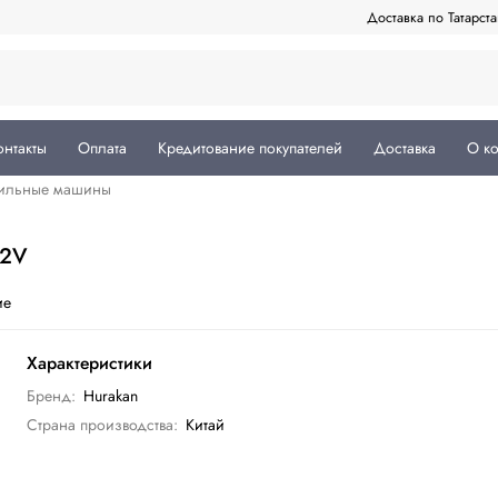
Доставка по Татарст
онтакты
Оплата
Кредитование покупателей
Доставка
О к
сильные машины
N2V
ие
Характеристики
Бренд:
Hurakan
Страна производства:
Китай