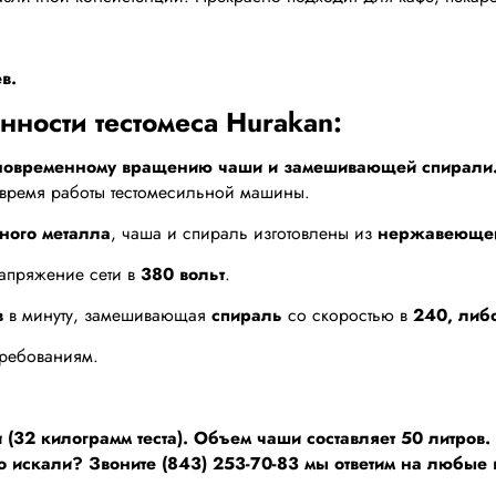
в.
ности тестомеса Hurakan:
дновременному вращению чаши и замешивающей спирали
время работы тестомесильной машины.
ного металла
, чаша и спираль изготовлены из
нержавеющей
 напряжение сети в
380 вольт
.
в
в минуту, замешивающая
спираль
со скоростью в
240, либ
требованиям.
 (32 килограмм теста). Объем чаши составляет 50 литров.
о искали? Звоните (843) 253-70-83 мы ответим на любые