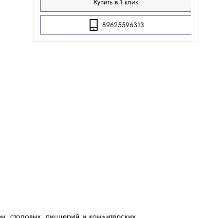
Купить в 1 клик
89625596313
н, столовых, пиццерий и кондитерских.