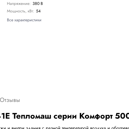
Напряжение:
380 В
Мощность, кВт:
54
Все характеристики
Отзывы
1Е Тепломаш серии Комфорт 50
ужи и внутри здания с разной температурой воздуха и обогре