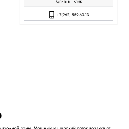
Купить в 1 клик
+7(962) 559-63-13
0
ва входной зоны. Мощный и широкий поток воздуха от