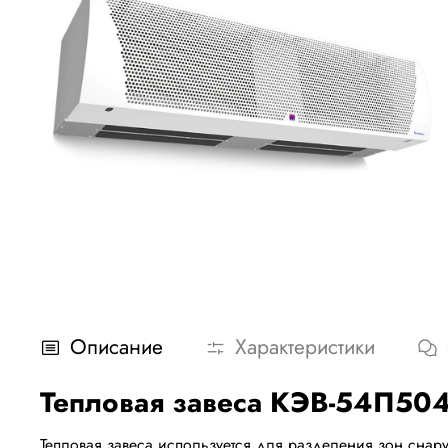
Описание
Характеристики
Тепловая завеса КЭВ-54П504
Тепловая завеса используется для разделения зон снар