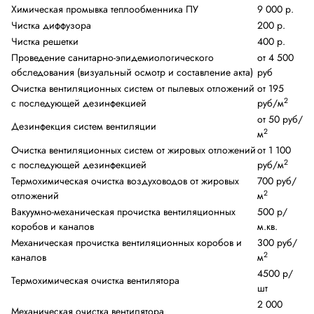
Химическая промывка теплообменника ПУ
9 000 р.
Чистка диффузора
200 р.
Чистка решетки
400 р.
Проведение санитарно-эпидемиологического
от 4 500
обследования (визуальный осмотр и составление акта)
руб
Очистка вентиляционных систем от пылевых отложений
от 195
2
с последующей дезинфекцией
руб/м
от 50 руб/
Дезинфекция систем вентиляции
2
м
Очистка вентиляционных систем от жировых отложений
от 1 100
2
с последующей дезинфекцией
руб/м
Термохимическая очистка воздуховодов от жировых
700 руб/
2
отложений
м
Вакуумно-механическая прочистка вентиляционных
500 р/
коробов и каналов
м.кв.
Механическая прочистка вентиляционных коробов и
300 руб/
2
каналов
м
4500 р/
Термохимическая очистка вентилятора
шт
2 000
Механическая очистка вентилятора