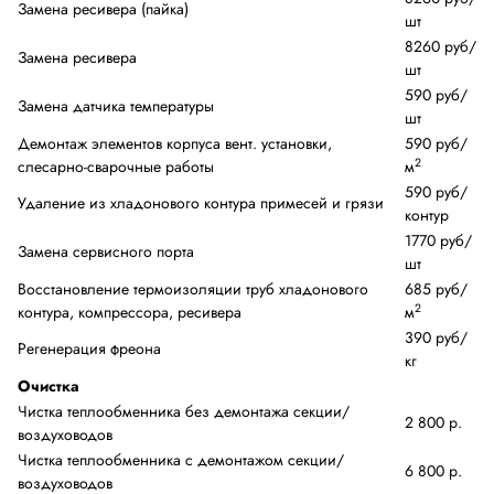
Замена ресивера (пайка)
шт
8260 руб/
Замена ресивера
шт
590 руб/
Замена датчика температуры
шт
Демонтаж элементов корпуса вент. установки,
590 руб/
2
слесарно-сварочные работы
м
590 руб/
Удаление из хладонового контура примесей и грязи
контур
1770 руб/
Замена сервисного порта
шт
Восстановление термоизоляции труб хладонового
685 руб/
2
контура, компрессора, ресивера
м
390 руб/
Регенерация фреона
кг
Очистка
Чистка теплообменника без демонтажа секции/
2 800 р.
воздуховодов
Чистка теплообменника с демонтажом секции/
6 800 р.
воздуховодов