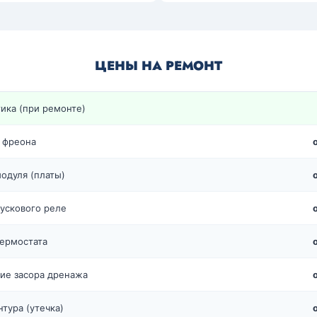
ЦЕНЫ НА РЕМОНТ
ика (при ремонте)
 фреона
одуля (платы)
ускового реле
ермостата
ие засора дренажа
нтура (утечка)