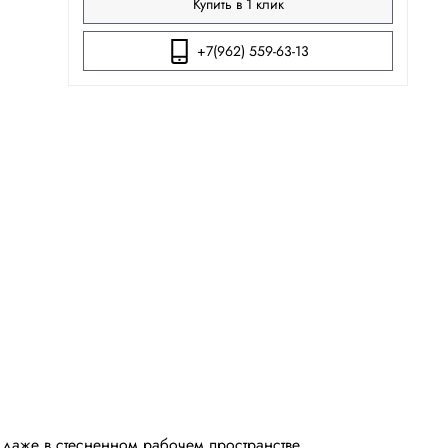
Купить в 1 клик
+7(962) 559-63-13
 даже в стесненном рабочем пространстве.