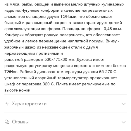
жарочного
из мяса, рыбы, овощей и выпечки мелко штучных кулинарных
шкафа, °C
изделий.Чугунные конфорки в качестве нагревательных
Время
30
элементов оснащены двумя ТЭНами, что обеспечивает
разогрева
быстрый и равномерный нагрев, а также гарантирует долгий
жарочного
шкафа до 240
срок эксплуатации конфорок. Площадь конфорок - 0,48 кв.м.
°C, мин, не
Конфорки образуют ровную поверхность, что обеспечивает
более
удобное и легкое перемещение наплитной посуды. Внизу -
Внутренние
538x535
жарочный шкаф из нержавеющей стали с двумя
размеры
нержавеющими противнями и
жарочного
решеткой размером 530х475х30 мм. Духовка имеет
шкафа, мм
раздельную регулировку мощности верхнего и нижнего блоков
Габаритные
1265(14
ТЭНов. Рабочий диапазон температуры духовки 65-270 С,
размеры, мм
Масса, кг
215
установленный аварийный терморегулятор предохраняет
шкаф от перегрева 320 С. Плита имеет регулируемые по
высоте ножки.
Характеристики
Отзывы