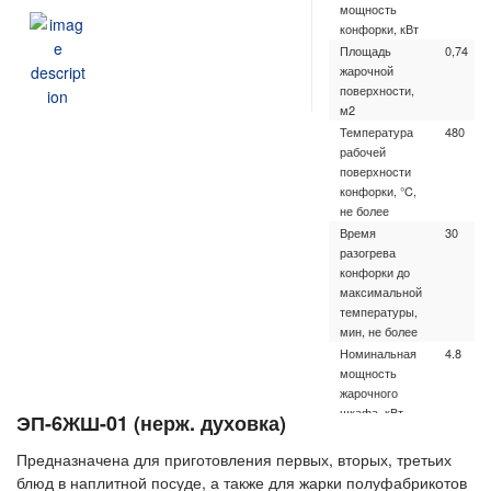
мощность
конфорки, кВт
Площадь
0,74
жарочной
поверхности,
м2
Температура
480
рабочей
поверхности
конфорки, °C,
не более
Время
30
разогрева
конфорки до
максимальной
температуры,
мин, не более
Номинальная
4.8
мощность
жарочного
шкафа, кВт
ЭП-6ЖШ-01 (нерж. духовка)
Диапазон
20-270
регулирования
Предназначена для приготовления первых, вторых, третьих
температуры
блюд в наплитной посуде, а также для жарки полуфабрикотов