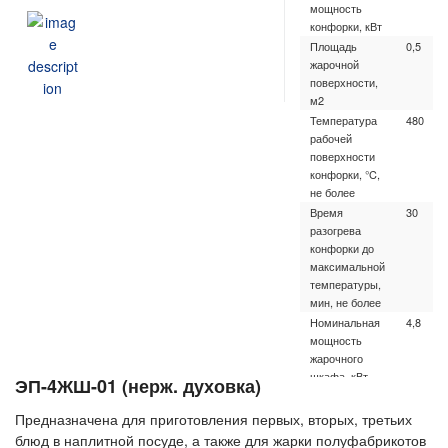
мощность
конфорки, кВт
Площадь
0,5
жарочной
поверхности,
м2
Температура
480
рабочей
поверхности
конфорки, °C,
не более
Время
30
разогрева
конфорки до
максимальной
температуры,
мин, не более
Номинальная
4,8
мощность
жарочного
шкафа, кВт
ЭП-4ЖШ-01 (нерж. духовка)
Диапазон
20-270
регулирования
Предназначена для приготовления первых, вторых, третьих
температуры
блюд в наплитной посуде, а также для жарки полуфабрикотов