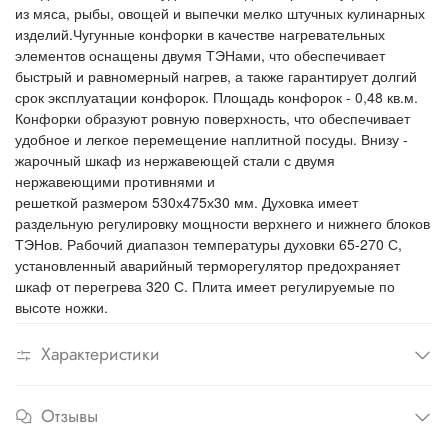
жарочного
из мяса, рыбы, овощей и выпечки мелко штучных кулинарных
шкафа, °C
изделий.Чугунные конфорки в качестве нагревательных
Время
30
элементов оснащены двумя ТЭНами, что обеспечивает
разогрева
быстрый и равномерный нагрев, а также гарантирует долгий
жарочного
шкафа до 240
срок эксплуатации конфорок. Площадь конфорок - 0,48 кв.м.
°C, мин, не
Конфорки образуют ровную поверхность, что обеспечивает
более
удобное и легкое перемещение наплитной посуды. Внизу -
Внутренние
538x535
жарочный шкаф из нержавеющей стали с двумя
размеры
нержавеющими противнями и
жарочного
решеткой размером 530х475х30 мм. Духовка имеет
шкафа, мм
раздельную регулировку мощности верхнего и нижнего блоков
Габаритные
840(105
ТЭНов. Рабочий диапазон температуры духовки 65-270 С,
размеры, мм
Масса, кг
155
установленный аварийный терморегулятор предохраняет
шкаф от перегрева 320 С. Плита имеет регулируемые по
высоте ножки.
Характеристики
Отзывы