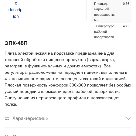
Площадь
0,36
жарочной
поверхности,
м2
Температура
480
рабочей
поверхности
ЭПК-48П
конфорки, °C,
не более
Плита электрическая на подставке предназначена для
Время
25
тепловой обработки пищевых продуктов (варка, жарка,
разогрева
конфорки до
разогрев, в функциональных и других емкостях). Все
максимальной
регуляторы расположены на передней панели, выполнены в
температуры,
4-х позиционном варианте, оснащены световой индикацией.
мин, не более
Плоская поверхность конфорок 300х300 позволяет без особых
Габаритные
840х900
усилий передвигать емкости вдоль рабочей поверхности.
размеры, мм
Снизу ножки из нержавеющего профиля и нержавеющая
Масса, кг
99
полка.
Характеристики