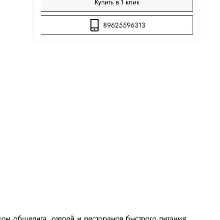
Купить в 1 клик
89625596313
ом общепита, отелей и ресторанов быстрого питания.