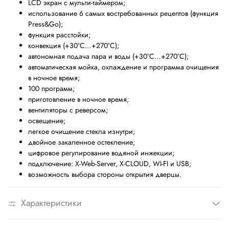
LCD экран с мульти-таймером;
использование 6 самых востребованных рецептов (функция
Press&Go
);
функция расстойки;
конвекция (+30
°
С…+270
°
С);
автономная подача пара и воды (+30
°
С…+270
°
С);
автоматическая мойка, охлаждение и программа очищения
в ночное время;
100 программ;
приготовление в ночное время;
вентиляторы с реверсом;
освещение;
легкое очищение стекла изнутри;
двойное закаленное остекление;
цифровое регулирование водяной инжекции;
подключение
:
X-Web-Server, X-CLOUD, WI-FI
и
USB;
возможность выбора стороны открытия дверцы.
Характеристики