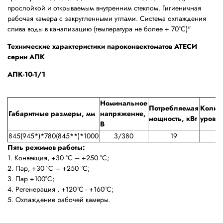
прослойкой и открываемым внутренним стеклом. Гигиеничная
рабочая камера с закругленными углами. Система охлаждения
слива воды в канализацию (температура не более + 70°C)"
Технические характеристики пароконвектоматов АТЕСИ
серии АПК
АПК-10-1/1
Номинальное
Потребляемая
Колич
Габаритные размеры, мм
напряжение,
мощность, кВт
уровн
В
845(945*)*780(845**)*1000
3/380
19
10
Пять режимов работы:
1. Конвекция, +30 °C – +250 °C;
2. Пар, +30 °C – +250 °C;
3. Пар +100°C;
4. Регенерация , +120°C - +160°C;
5. Охлаждение рабочей камеры.