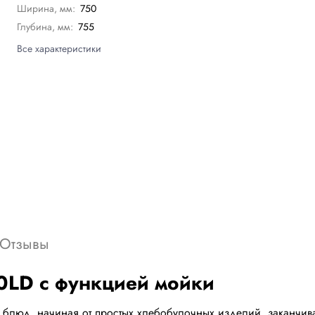
Ширина, мм:
750
Глубина, мм:
755
Все характеристики
Отзывы
0LD с функцией мойки
ы блюд, начиная от простых хлебобулочных изделий, заканчи