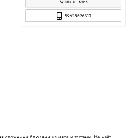
Купить в 1 клик
89625596313
вая сложными блюдами из мяса и тортами. Не даёт