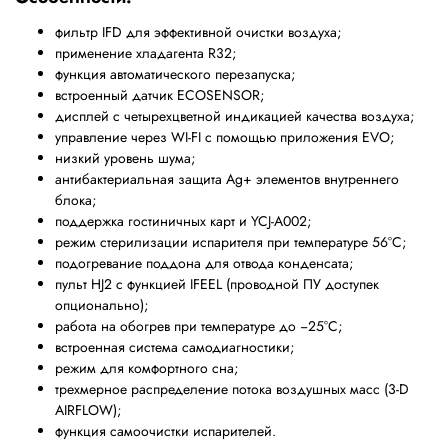
фильтр IFD для эффективной очистки воздуха;
применение хладагента R32;
функция автоматического перезапуска;
встроенный датчик ECOSENSOR;
дисплей с четырехцветной индикацией качества воздуха;
управление через WI-FI с помощью приложения EVO;
низкий уровень шума;
антибактериальная защита Ag+ элементов внутреннего
блока;
поддержка гостиничных карт и YCJ-A002;
режим стерилизации испарителя при температуре 56°С;
подогревание поддона для отвода конденсата;
пульт HJ2 с функцией IFEEL (проводной ПУ доступек
опционально);
работа на обогрев при температуре до −25°С;
встроенная система самодиагностики;
режим для комфортного сна;
трехмерное распределение потока воздушных масс (3-D
AIRFLOW);
функция самоочистки испарителей.