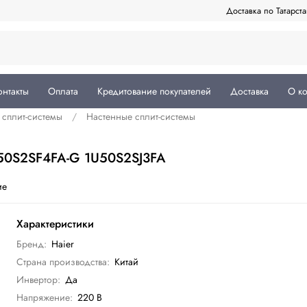
Доставка по Татарст
онтакты
Оплата
Кредитование покупателей
Доставка
О к
сплит-системы
Настенные сплит-системы
AS50S2SF4FA-G 1U50S2SJ3FA
ие
Характеристики
Бренд:
Haier
Страна производства:
Китай
Инвертор:
Да
Напряжение:
220 В