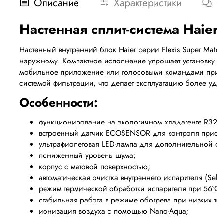
Описание
Характеристики
Настенная
сплит
-
система
Haie
Настенный внутренний блок Haier серии Flexis Super Ma
наружному. Компактное исполнение упрощает установку и
мобильное приложение или голосовыми командами при
системой фильтрации, что делает эксплуатацию более 
Особенности:
функционирование на экологичном хладагенте R32
встроенный датчик ECOSENSOR для контроля прису
ультрафиолетовая LED-лампа для дополнительной 
пониженный уровень шума;
корпус с матовой поверхностью;
автоматическая очистка внутреннего испарителя (Self
режим термической обработки испарителя при 56°С (
стабильная работа в режиме обогрева при низких т
ионизация воздуха с помощью Nano-Aqua;