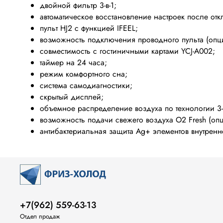
двойной фильтр 3-в-1;
автоматическое восстановление настроек после от
пульт HJ2 с функцией IFEEL;
возможность подключения проводного пульта (опц
совместимость с гостиничными картами YCJ-A002;
таймер на 24 часа;
режим комфортного сна;
система самодиагностики;
скрытый дисплей;
объемное распределение воздуха по технологии 3-D
возможность подачи свежего воздуха O2 Fresh (опц
антибактериальная защита Ag+ элементов внутренн
+7(962) 559-63-13
Отдел продаж