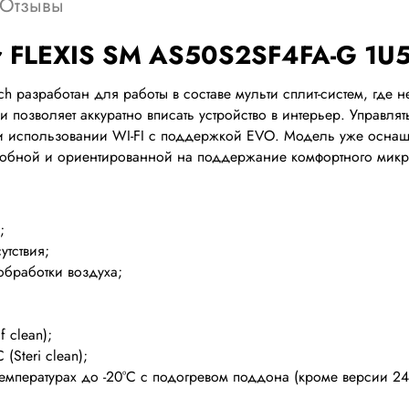
Отзывы
r FLEXIS SM AS50S2SF4FA-G 1U
tch разработан для работы в составе мульти сплит-систем, гд
 позволяет аккуратно вписать устройство в интерьер. Управл
 использовании WI-FI с поддержкой EVO. Модель уже оснащ
удобной и ориентированной на поддержание комфортного микр
;
тствия;
обработки воздуха;
 clean);
Steri clean);
емпературах до -20°С с подогревом поддона (кроме версии 24