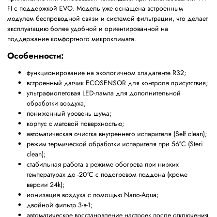
FI с поддержкой EVO. Модель уже оснащена встроенным
модулем беспроводной связи и системой фильтрации, что делает
эксплуатацию более удобной и ориентированной на
поддержание комфортного микроклимата.
Особенности:
функционирование на экологичном хладагенте R32;
встроенный датчик ECOSENSOR для контроля присутствия;
ультрафиолетовая LED-лампа для дополнительной
обработки воздуха;
пониженный уровень шума;
корпус с матовой поверхностью;
автоматическая очистка внутреннего испарителя (Self clean);
режим термической обработки испарителя при 56°С (Steri
clean);
стабильная работа в режиме обогрева при низких
температурах до -20°С с подогревом поддона (кроме
версии 24k);
ионизация воздуха с помощью Nano-Aqua;
двойной фильтр 3-в-1;
автоматическое восстановление настроек после отключения