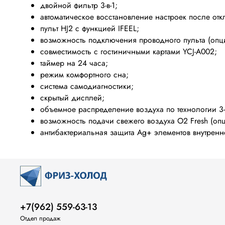
двойной фильтр 3-в-1;
автоматическое восстановление настроек после от
пульт HJ2 с функцией IFEEL;
возможность подключения проводного пульта (опц
совместимость с гостиничными картами YCJ-A002;
таймер на 24 часа;
режим комфортного сна;
система самодиагностики;
скрытый дисплей;
объемное распределение воздуха по технологии 3-D
возможность подачи свежего воздуха O2 Fresh (опц
антибактериальная защита Ag+ элементов внутренн
+7(962) 559-63-13
Отдел продаж