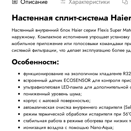
Описание
Характеристики
Настенная сплит-система Ha
Настенный внутренний блок Haier серии Flexis Super Ma
наружному. Компактное исполнение упрощает установку и
мобильное приложение или голосовыми командами при
системой фильтрации, что делает эксплуатацию более 
Особенности:
функционирование на экологичном хладагенте R32
встроенный датчик ECOSENSOR для контроля прису
ультрафиолетовая LED-лампа для дополнительной 
пониженный уровень шума;
корпус с матовой поверхностью;
автоматическая очистка внутреннего испарителя (Self
режим термической обработки испарителя при 56°С (
стабильная работа в режиме обогрева при низких т
ионизация воздуха с помощью Nano-Aqua;