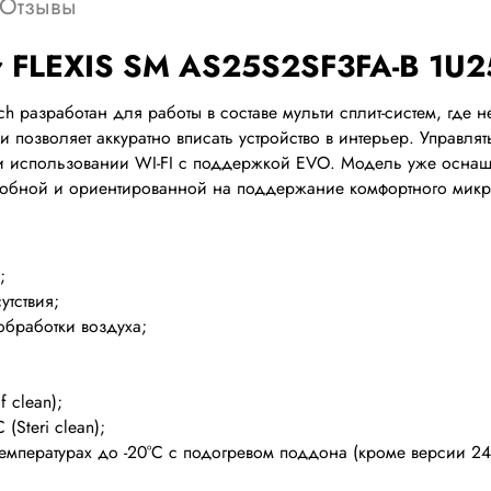
Отзывы
ier FLEXIS SM AS25S2SF3FA-B 1
tch разработан для работы в составе мульти сплит-систем, гд
 позволяет аккуратно вписать устройство в интерьер. Управл
 использовании WI-FI с поддержкой EVO. Модель уже оснащ
удобной и ориентированной на поддержание комфортного микр
;
тствия;
обработки воздуха;
 clean);
Steri clean);
емпературах до -20°С с подогревом поддона (кроме версии 24