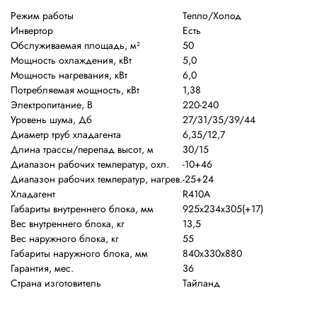
Режим работы
Тепло/Холод
Инвертор
Есть
Обслуживаемая площадь, м²
50
Мощность охлаждения, кВт
5,0
Мощность нагревания, кВт
6,0
Потребляемая мощность, кВт
1,38
Электропитание, В
220-240
Уровень шума, Дб
27/31/35/39/44
Диаметр труб хладагента
6,35/12,7
Длина трассы/перепад высот, м
30/15
Диапазон рабочих температур, охл.
-10+46
Диапазон рабочих температур, нагрев.
-25+24
Хладагент
R410A
Габариты внутреннего блока, мм
925х234х305(+17)
Вес внутреннего блока, кг
13,5
Вес наружного блока, кг
55
Габариты наружного блока, мм
840х330х880
Гарантия, мес.
36
Страна изготовитель
Тайланд