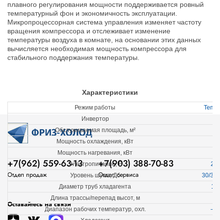
плавного регулирования мощности поддерживается ровный
температурный фон и экономичность эксплуатации.
Микропроцессорная система управления изменяет частоту
вращения компрессора и отслеживает изменение
температуры воздуха в комнате, на основании этих данных
вычисляется необходимая мощность компрессора для
стабильного поддержания температуры.
Характеристики
Режим работы
Тепл
Инвертор
Е
Обслуживаемая площадь, м²
Мощность охлаждения, кВт
Мощность нагревания, кВт
+7(962) 559-63-13
+7(903) 388-70-83
Электропитание, В
22
Отдел продаж
Отдел сервиса
Уровень шума, Дб
30/33/
Диаметр труб хладагента
1/4
Длина трассы/перепад высот, м
3
Оставайтесь на связи
Диапазон рабочих температур, охл.
–1