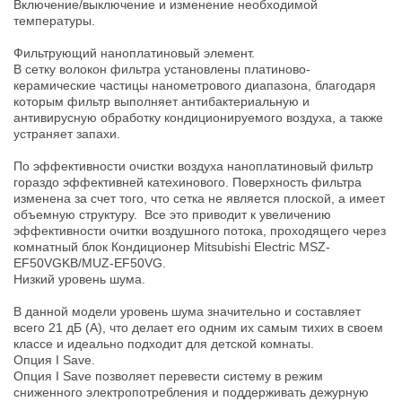
Включение/выключение и изменение необходимой
температуры.
Фильтрующий наноплатиновый элемент.
В сетку волокон фильтра установлены платиново-
керамические частицы нанометрового диапазона, благодаря
которым фильтр выполняет антибактериальную и
антивирусную обработку кондиционируемого воздуха, а также
устраняет запахи.
По эффективности очистки воздуха наноплатиновый фильтр
гораздо эффективней катехинового. Поверхность фильтра
изменена за счет того, что сетка не является плоской, а имеет
объемную структуру. Все это приводит к увеличению
эффективности очитки воздушного потока, проходящего через
комнатный блок Кондиционер Mitsubishi Electric MSZ-
EF50VGKB/MUZ-EF50VG.
Низкий уровень шума.
В данной модели уровень шума значительно и составляет
всего 21 дБ (А), что делает его одним их самым тихих в своем
классе и идеально подходит для детской комнаты.
Опция I Save.
Опция I Save позволяет перевести систему в режим
сниженного электропотребления и поддерживать дежурную