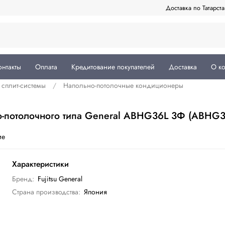
Доставка по Татарст
онтакты
Оплата
Кредитование покупателей
Доставка
О к
сплит-системы
Напольно-потолочные кондиционеры
-потолочного типа General ABHG36L 3Ф (ABH
ие
Характеристики
Бренд:
Fujitsu General
Страна производства:
Япония