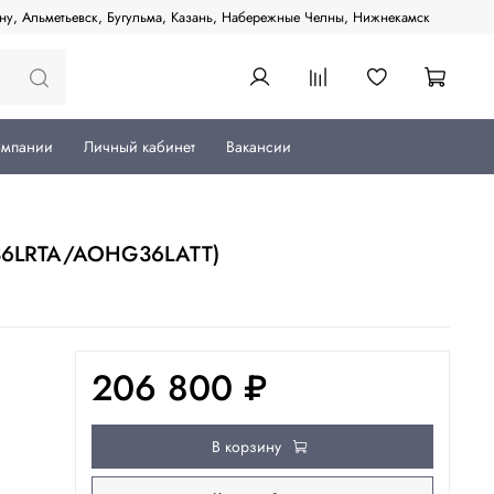
ану, Альметьевск, Бугульма, Казань, Набережные Челны, Нижнекамск
омпании
Личный кабинет
Вакансии
G36LRTA/AOHG36LATT)
206 800 ₽
В корзину