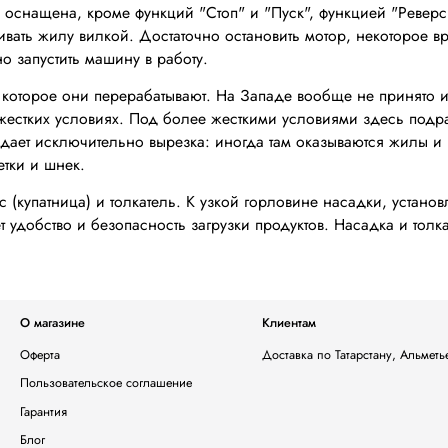
 оснащена, кроме функций "Стоп" и "Пуск", функцией "Реверс"
вать жилу вилкой. Достаточно остановить мотор, некоторое в
о запустить машину в работу.
 которое они перерабатывают. На Западе вообще не принято и
е жестких условиях. Под более жесткими условиями здесь подр
адает исключительно вырезка: иногда там оказываются жилы и
етки и шнек.
с (купатница) и толкатель. К узкой горловине насадки, устан
т удобство и безопасность загрузки продуктов. Насадка и то
О магазине
Клиентам
Оферта
Доставка по Татарстану, Альмет
Пользовательское соглашение
Гарантия
Блог