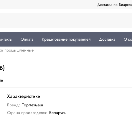
Доставка по Татарст
онтакты
Оплата
Кредитование покупателей
Доставка
О к
ки промышленные
В)
ие
Характеристики
Бренд:
Торгтехмаш
Страна производства:
Беларусь