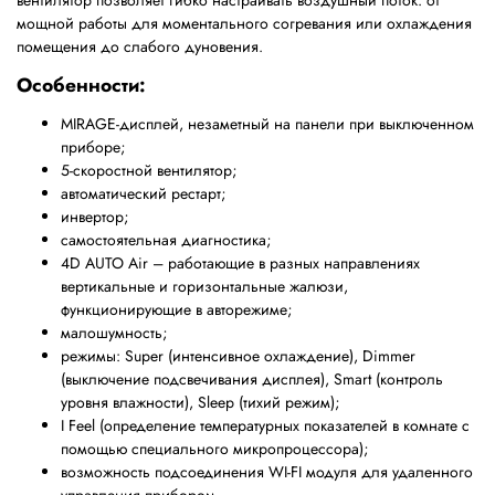
вентилятор позволяет гибко настраивать воздушный поток: от
мощной работы для моментального согревания или охлаждения
помещения до слабого дуновения.
Особенности:
MIRAGE-дисплей, незаметный на панели при выключенном
приборе;
5-скоростной вентилятор;
автоматический рестарт;
инвертор;
самостоятельная диагностика;
4D AUTO Air – работающие в разных направлениях
вертикальные и горизонтальные жалюзи,
функционирующие в авторежиме;
малошумность;
режимы:
Super
(интенсивное охлаждение),
Dimmer
(выключение подсвечивания дисплея),
Smart
(контроль
уровня влажности),
Sleep
(тихий режим);
I Feel (определение температурных показателей в комнате с
помощью специального микропроцессора);
возможность подсоединения WI-FI модуля для удаленного