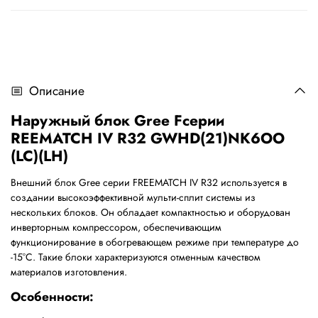
Описание
Наружный
блок
Gree F
серии
REEMATCH IV R32 GWHD(21)NK6OO
(LC)(LH)
Внешний блок
Gree
серии
FREEMATCH
IV
R
32 используется в
создании высокоэффективной мульти-сплит системы из
нескольких блоков. Он обладает компактностью и оборудован
инверторным компрессором, обеспечивающим
функционирование в обогревающем режиме при температуре до
-15
°
С. Такие блоки характеризуются отменным качеством
материалов изготовления.
Особенности: