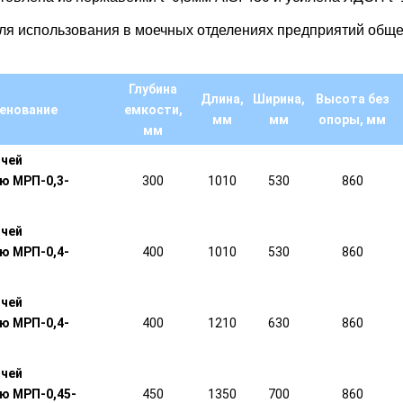
я использования в моечных отделениях предприятий обще
Глубина
Длина,
Ширина,
Высота без
енование
емкости,
мм
мм
опоры, мм
мм
очей
ю МРП-0,3-
300
1010
530
860
очей
ю МРП-0,4-
400
1010
530
860
очей
ю МРП-0,4-
400
1210
630
860
очей
ю МРП-0,45-
450
1350
700
860