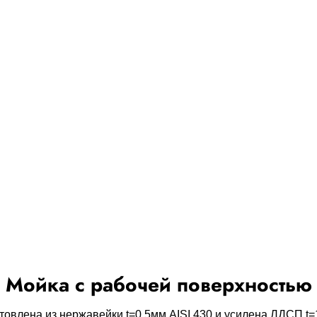
Мойка с рабочей поверхностью
влена из нержавейки t=0,5мм AISI 430 и усилена ЛДСП t=1