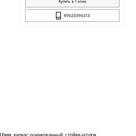
Купить в 1 клик
89625596313
6мм, каркас оцинкованный, стойки-уголок