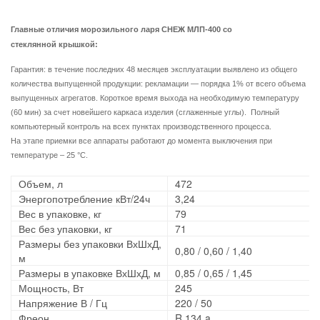
Главные отличия
морозильного ларя СНЕЖ МЛП-400 со
стеклянной крышкой
:
Гарантия: в течение последних 48 месяцев эксплуатации выявлено из общего
количества выпущенной продукции: рекламации ― порядка 1% от всего объема
выпущенных агрегатов. Короткое время выхода на необходимую температуру
(60 мин) за счет новейшего каркаса изделия (сглаженные углы). Полный
компьютерный контроль на всех пунктах производственного процесса.
На этапе приемки все аппараты работают до момента выключения при
температуре – 25 °С.
Объем, л
472
Энергопотребление кВт/24ч
3,24
Вес в упаковке, кг
79
Вес без упаковки, кг
71
Размеры без упаковки ВхШхД,
0,80 / 0,60 / 1,40
м
Размеры в упаковке ВхШхД, м
0,85 / 0,65 / 1,45
Мощность, Вт
245
Напряжение В / Гц
220 / 50
Фреон
R 134 a