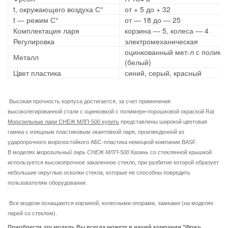
t, окружающего воздуха С°
от + 5 до + 32
t ― режим С°
от ― 18 до ― 25
Комплектация ларя
корзина ― 5, колеса ― 4
Регулировка
электромеханическая
оцинкованный мет-л с полиме
Металл
(белый)
Цвет пластика
синий, серый, красный
Высокая прочность корпуса достигается, за счет применения
высоколегированной стали с оцинковкой с полимерн-порошковой окраской
Ral
.
Морозильные лари СНЕЖ МЛП-500 купить
представлены широкой цветовая
гамма с изящным пластиковым окантовкой ларя, произведенной из
ударопрочного морозостойкого АБС-пластика немецкой компании BASF.
В моделях
морозильный ларь СНЕЖ МЛП-500 Казань
со стеклянной крышкой
используется высокопрочное закаленное стекло, при разбитие которой образует
небольшие округлые осколки стекла, которые не способны повредить
пользователям оборудования.
Все модели оснащаются корзиной, колесными опорами, замками (на моделях
ларей со стеклом).
Приобрести эту модель Вы всегда можете в нашей компании "Фриз-