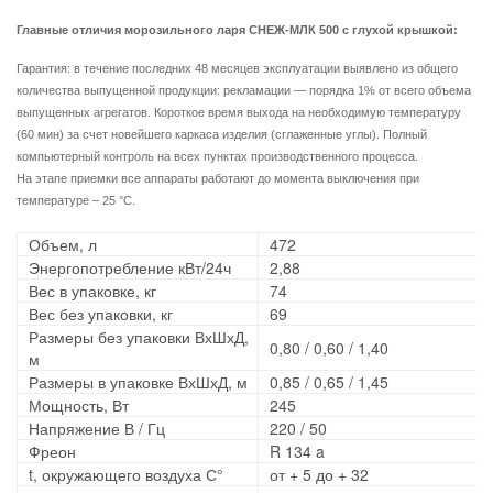
Главные отличия
морозильного ларя СНЕЖ-МЛК 500 с глухой крышкой
:
Гарантия: в течение последних 48 месяцев эксплуатации выявлено из общего
количества выпущенной продукции: рекламации ― порядка 1% от всего объема
выпущенных агрегатов. Короткое время выхода на необходимую температуру
(60 мин) за счет новейшего каркаса изделия (сглаженные углы). Полный
компьютерный контроль на всех пунктах производственного процесса.
На этапе приемки все аппараты работают до момента выключения при
температуре – 25 °С.
Объем, л
472
Энергопотребление кВт/24ч
2,88
Вес в упаковке, кг
74
Вес без упаковки, кг
69
Размеры без упаковки ВхШхД,
0,80 / 0,60 / 1,40
м
Размеры в упаковке ВхШхД, м
0,85 / 0,65 / 1,45
Мощность, Вт
245
Напряжение В / Гц
220 / 50
Фреон
R 134 a
t, окружающего воздуха С°
от + 5 до + 32