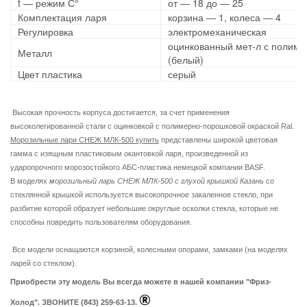
t ― режим С°
от ― 18 до ― 25
Комплектация ларя
корзина ― 1, колеса ― 4
Регулировка
электромеханическая
оцинкованный мет-л с полиме
Металл
(белый)
Цвет пластика
серый
Высокая прочность корпуса достигается, за счет применения
высоколегированной стали с оцинковкой с полимерно-порошковой окраской
Ral
.
Морозильные лари СНЕЖ МЛК-500 купить
представлены широкой цветовая
гамма с изящным пластиковым окантовкой ларя, произведенной из
ударопрочного морозостойкого АБС-пластика немецкой компании BASF.
В моделях
морозильный ларь СНЕЖ МЛК-500 с глухой крышкой Казань
со
стеклянной крышкой используется высокопрочное закаленное стекло, при
разбитие которой образует небольшие округлые осколки стекла, которые не
способны повредить пользователям оборудования.
Все модели оснащаются корзиной, колесными опорами, замками (на моделях
ларей со стеклом).
Приобрести эту модель Вы всегда можете в нашей компании "Фриз-
®
Холод". ЗВОНИТЕ (843) 259-63-13.