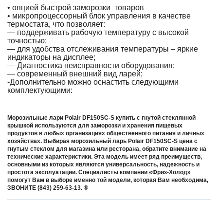
• опцией быстрой заморозки товаров
• микропроцессорный блок управления в качестве
термостата, что позволяет:
― поддерживать рабочую температуру с высокой
точностью;
― для удобства отслеживания температуры – яркие
индикаторы на дисплее;
― Диагностика неисправности оборудования;
― современный внешний вид ларей;
-Дополнительно можно оснастить следующими
комплектующими:
Морозильные лари Polair DF150SС-S купить
с гнутой стеклянной
крышкой используются для заморозки и хранения пищевых
продуктов в любых организациях общественного питания и личных
хозяйствах. Выбирая морозильный ларь Polair DF150SС-S цена с
гнутым стеклом для магазина или ресторана, обратите внимание на
технические характеристики. Эта модель имеет ряд преимуществ,
основными из которых являются универсальность, надежность и
простота эксплуатации. Специалисты компании «Фриз-Холод»
помогут Вам в выборе именно той модели, которая Вам необходима,
ЗВОНИТЕ (843) 259-63-13. ®