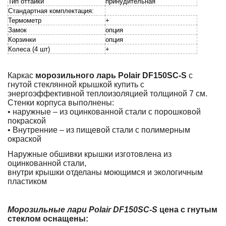
Тип оттайки
принудительная
Стандартная комплектация:
Термометр
+
Замок
опция
Корзинки
опция
Колеса (4 шт)
+
Каркас
морозильного ларь Polair DF150SC-S
с
гнутой стеклянной крышкой купить с
энергоэффективной теплоизоляцией толщиной 7 см.
Стенки корпуса выполнены:
• наружные – из оцинкованной стали с порошковой
покраской
• Внутренние – из пищевой стали с полимерным
окраской
Наружные обшивки крышки изготовлена из
оцинкованной стали,
внутри крышки отделаны моющимся и экологичным
пластиком
Морозильные лари Polair DF150SС-S
цена с гнутым
стеклом оснащены: