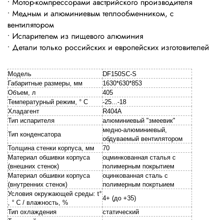
• Мотор-компрессорами австрийского производителя
• Медным и алюминиевым теплообменником, с
вентилятором
• Испарителем из пищевого алюминия
• Детали только российских и европейских изготовителей
Модель
DF150SC-S
Габаритные размеры, мм
1630*630*853
Объем, л
405
Температурный режим, ° С
-25...-18
Хладагент
R404A
Тип испарителя
алюминиевый "змеевик"
медно-алюминиевый,
Тип конденсатора
обдуваемый вентилятором
Толщина стенки корпуса, мм
70
Материал обшивки корпуса
оцминкованная сталья с
(внешних стенок)
полимерным покрытием
Материал обшивки корпуса
оцинкованная сталь с
(внутренних стенок)
полимерным покртыием
Условия окружающей среды: t°
4+ (до +35)
, ° С / влажность, %
Тип охлаждения
статический