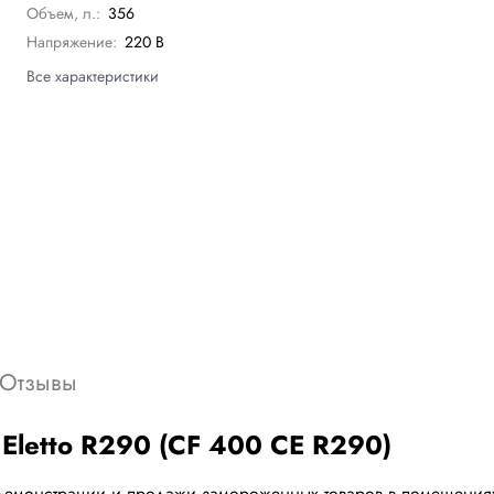
Объем, л.:
356
Напряжение:
220 В
Все характеристики
Отзывы
Eletto R290 (СF 400 CE R290)
демонстрации и продажи замороженных товаров в помещениях