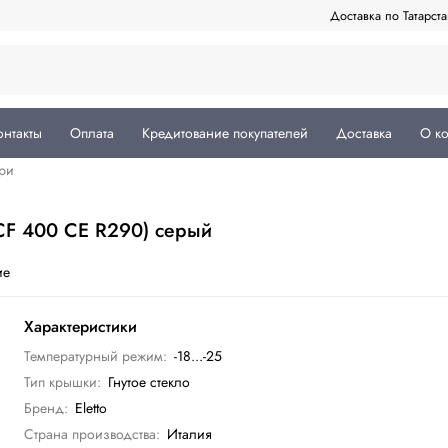
Доставка по Татарст
онтакты
Оплата
Кредитование покупателей
Доставка
О к
ри
СF 400 CE R290) серый
ие
Характеристики
Температурный режим:
-18...-25
Тип крышки:
Гнутое стекло
Бренд:
Eletto
Страна производства:
Италия