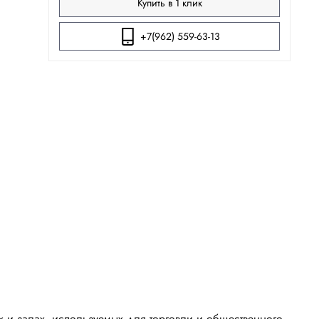
Купить в 1 клик
+7(962) 559-63-13
 и залах, используемых для торговли и общественного