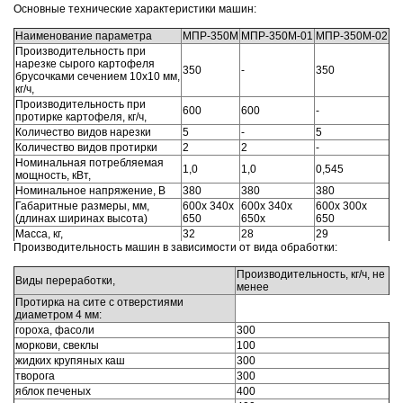
Основные технические характеристики машин:
Наименование параметра
МПР-350М
МПР-350М-01
МПР-350М-02
Производительность при
нарезке сырого картофеля
350
-
350
брусочками сечением 10х10 мм,
кг/ч,
Производительность при
600
600
-
протирке картофеля, кг/ч,
Количество видов нарезки
5
-
5
Количество видов протирки
2
2
-
Номинальная потребляемая
1,0
1,0
0,545
мощность, кВт,
Hоминальное напряжение, В
380
380
380
Габаритные размеры, мм,
600x 340x
600x 340x
600x 300x
(длинаx ширинаx высота)
650
650x
650
Масса, кг,
32
28
29
Производительность машин в зависимости от вида обработки:
Производительность, кг/ч, не
Виды переработки,
менее
Протирка на сите с отверстиями
диаметром 4 мм:
гороха, фасоли
300
моркови, свеклы
100
жидких крупяных каш
300
творога
300
яблок печеных
400