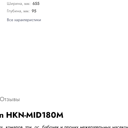
Ширина, мм:
655
Глубина, мм:
95
Все характеристики
Отзывы
an HKN-MID180M
 комаров, тли, ос, бабочек и прочих нежелательных насекомы