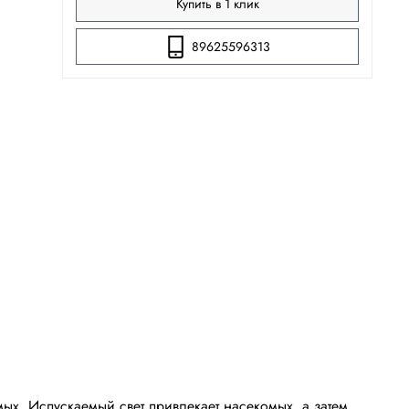
Купить в 1 клик
89625596313
х. Испускаемый свет привлекает насекомых, а затем