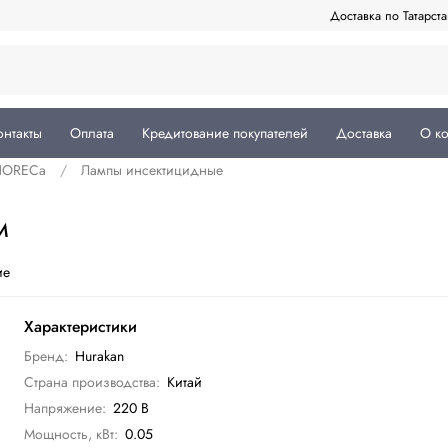
Доставка по Татарст
онтакты
Оплата
Кредитование покупателей
Доставка
О к
 HORECa
Лампы инсектицидные
M
ие
Характеристики
Бренд:
Hurakan
Страна производства:
Китай
Напряжение:
220 В
Мощность, кВт:
0.05