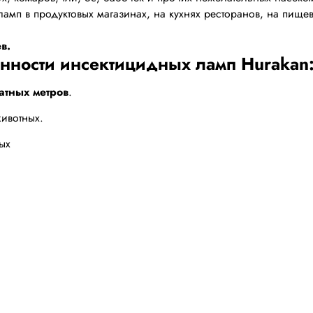
ламп в продуктовых магазинах, на кухнях ресторанов, на пище
в.
нности инсектицидных ламп Hurakan
атных метров
.
ивотных.
ых