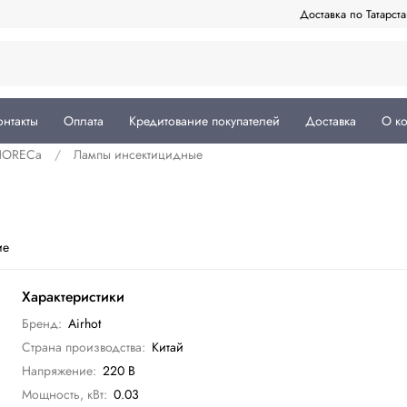
Доставка по Татарст
онтакты
Оплата
Кредитование покупателей
Доставка
О к
 HORECa
Лампы инсектицидные
ие
Характеристики
Бренд:
Airhot
Страна производства:
Китай
Напряжение:
220 В
Мощность, кВт:
0.03