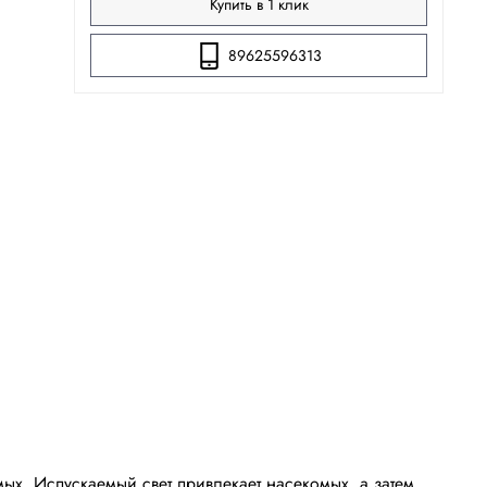
Купить в 1 клик
89625596313
х. Испускаемый свет привлекает насекомых, а затем