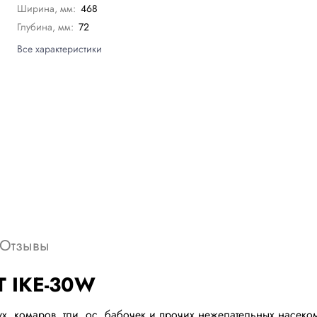
Ширина, мм:
468
Глубина, мм:
72
Все характеристики
Отзывы
T IKE-30W
 комаров, тли, ос, бабочек и прочих нежелательных насекомы