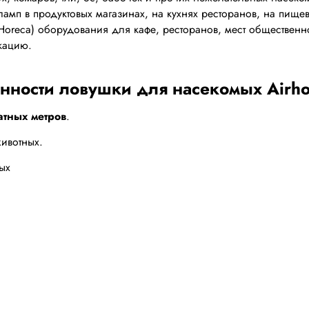
ламп в продуктовых магазинах, на кухнях ресторанов, на пище
(Horeca) оборудования для кафе, ресторанов, мест обществе
кацию.
нности ловушки для насекомых Airho
атных метров
.
ивотных.
ых