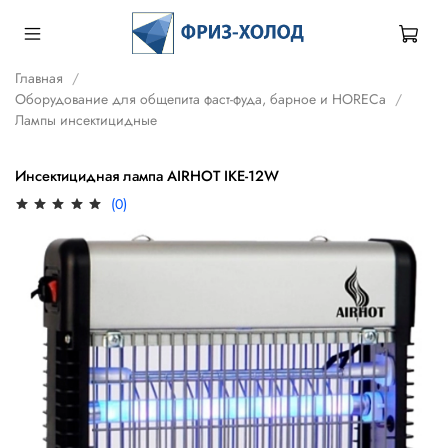
Главная
Оборудование для общепита фаст-фуда, барное и HORECa
Лампы инсектицидные
Инсектицидная лампа AIRHOT IKE-12W
(0)