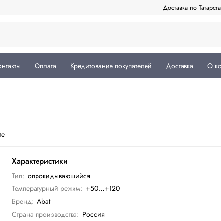
Доставка по Татарст
онтакты
Оплата
Кредитование покупателей
Доставка
О к
ие
Характеристики
Тип:
опрокидывающийся
Температурный режим:
+50…+120
Бренд:
Abat
Страна производства:
Россия